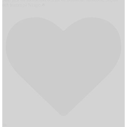
och teamet på Nlogic.🌟
16