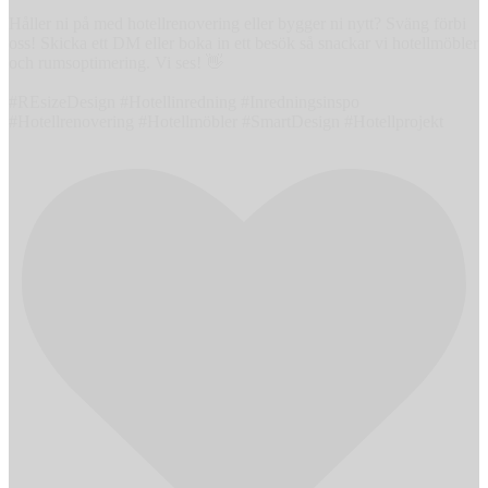
Håller ni på med hotellrenovering eller bygger ni nytt? Sväng förbi
oss! Skicka ett DM eller boka in ett besök så snackar vi hotellmöbler
och rumsoptimering. Vi ses! 👋
#REsizeDesign #Hotellinredning #Inredningsinspo
#Hotellrenovering #Hotellmöbler #SmartDesign #Hotellprojekt