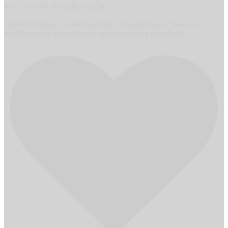
från första idé till färdigt resultat!
#hotellinredning #inredningsdesign #tunethemavan #hemavan
#fjällinredning #skräddarsytt #projektledning #hotellmiljö