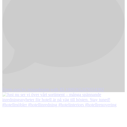
0
Open post by resizedesign with ID 18093652070334392