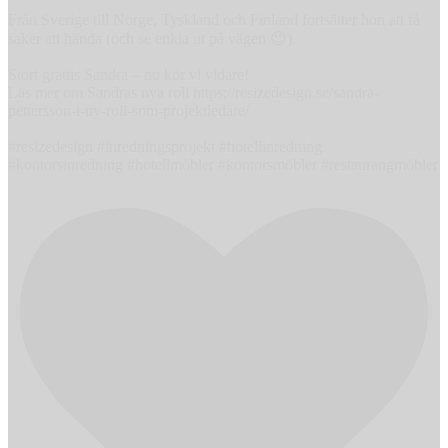
Från Sverige till Norge, Tyskland och Finland fortsätter hon att få
saker att hända (och se enkla ut på vägen 😉).
Stort grattis Sandra – nu kör vi vidare!
Läs mer om Sandras nya roll https://resizedesign.se/sandra-
pettersson-i-ny-roll-som-projektledare/
#resizedesign #inredningsprojekt #hotellinredning
#kontorsinredning #hotellmöbler #kontorsmöbler #restaurangmöbler