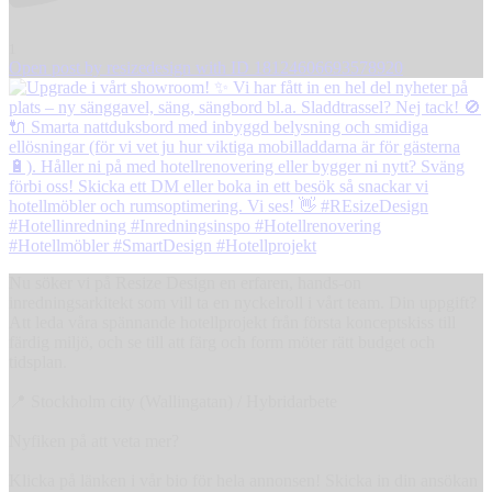
1
Open post by resizedesign with ID 18124606693578920
Nu söker vi på Resize Design en erfaren, hands-on
inredningsarkitekt som vill ta en nyckelroll i vårt team. Din uppgift?
Att leda våra spännande hotellprojekt från första konceptskiss till
färdig miljö, och se till att färg och form möter rätt budget och
tidsplan.
📍 Stockholm city (Wallingatan) / Hybridarbete
Nyfiken på att veta mer?
Klicka på länken i vår bio för hela annonsen! Skicka in din ansökan