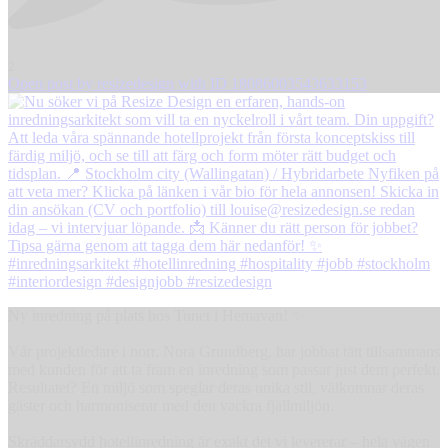
2
Open post by resizedesign with ID 18086003543633153
Ny inredning på plats hos Tunet i Hemavan! ✨
Vår projektledare i norr, Nora Grundberg, har jobbat tätt tillsammans
med kunden för att ta fram en inredning som passar just dem perfekt.
Resultatet? En miljö som speglar deras unika stil, välkomnar deras
gäster och harmoniserar med den vackra fjällmiljön.
Skräddarsydd hotellinredning är exakt det vi levererar – hela vägen