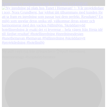
Open post by resizedesign with ID 18139413724558545
Ny puff i nytt tyg från @trapicheco 👌#puff #inredning
#interiordesign #hospitalityfurniture