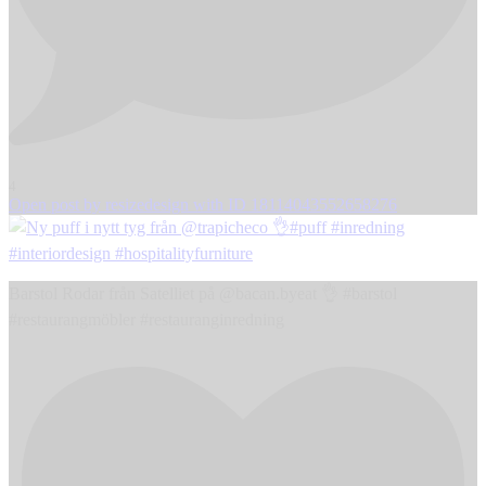
4
Open post by resizedesign with ID 18114043552658276
Barstol Rodar från Satelliet på @bacan.byeat 👌 #barstol
#restaurangmöbler #restauranginredning