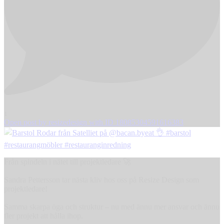
1
Open post by resizedesign with ID 18085304591616383
Från spindeln i nätet till projektledare 🚀
Sandra Pettersson tar nästa kliv hos oss på Resize Design som
projektledare!
Samma skarpa öga och struktur – nu med ännu mer ansvar och ännu
fler projekt att hålla ihop.