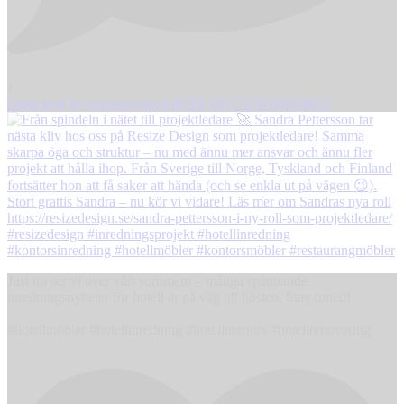
1
Open post by resizedesign with ID 18157250140458611
Just nu ser vi över vårt sortiment – många spännande
inredningsnyheter för hotell är på väg till hösten. Stay tuned!
#hotellmöbler #hotellinredning #hotelinteriors #hotellrenovering