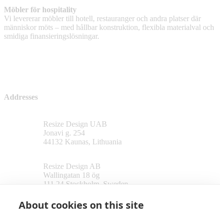
Möbler för hospitality
Vi levererar möbler till hotell, restauranger och andra platser där
människor möts – med hållbar konstruktion, flexibla materialval och
smidiga finansieringslösningar.
Addresses
Resize Design UAB
Jonavi g. 254
44132 Kaunas, Lithuania
Resize Design AB
Wallingatan 18 ög
111 24 Stockholm, Sweden
About cookies on this site
Follow us