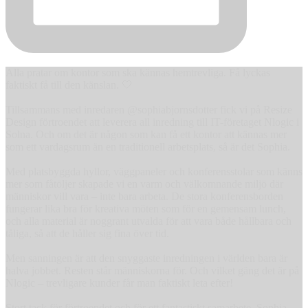
Alla pratar om kontor som ska kännas hemtrevliga. Få lyckas
faktiskt få till den känslan. 🤍
Tillsammans med inredaren @sophiabjornsdotter fick vi på Resize
Design förtroendet att leverera all inredning till IT-företaget Nlogic i
Solna. Och om det är någon som kan få ett kontor att kännas mer
som ett vardagsrum än en traditionell arbetsplats, så är det Sophia.
Med platsbyggda hyllor, väggpaneler och konferensstolar som känns
mer som fåtöljer skapade vi en varm och välkomnande miljö där
människor vill vara – inte bara arbeta. De stora konferensborden
fungerar lika bra för kreativa möten som för en gemensam lunch,
och alla material är noggrant utvalda för att vara både hållbara och
tåliga, så att de håller sig fina över tid.
Men sanningen är att den snyggaste inredningen i världen bara är
halva jobbet. Resten står människorna för. Och vilket gäng det är på
Nlogic – trevligare kunder får man faktiskt leta efter!
Stort tack för förtroendet och för ett fantastiskt samarbete, Sophia