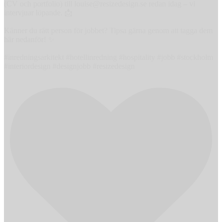
(CV och portfolio) till louise@resizedesign.se redan idag – vi
intervjuar löpande. 📩
Känner du rätt person för jobbet? Tipsa gärna genom att tagga dem
här nedanför! ✨
#inredningsarkitekt #hotellinredning #hospitality #jobb #stockholm
#interiordesign #designjobb #resizedesign