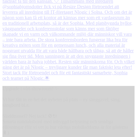
Upgrade i vårt showroom! ✨
Vi har fått in en hel del nyheter på plats – ny sänggavel, säng,
sängbord bl.a.
Sladdtrassel? Nej tack! 🚫🔌
Smarta nattduksbord med inbyggd belysning och smidiga
ellösningar (för vi vet ju hur viktiga mobilladdarna är för gästerna
🔋).