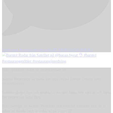
1
Open post by resizedesign with ID 18085304591616383
Från spindeln i nätet till projektledare 🚀
Sandra Pettersson tar nästa kliv hos oss på Resize Design som
projektledare!
Samma skarpa öga och struktur – nu med ännu mer ansvar och ännu
fler projekt att hålla ihop.
Från Sverige till Norge, Tyskland och Finland fortsätter hon att få
saker att hända (och se enkla ut på vägen 😉).