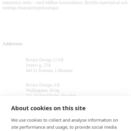
människor möts – med hållbar konstruktion, flexibla materialval och
smidiga finansieringslösningar.
Addresses
Resize Design UAB
Jonavi g. 254
44132 Kaunas, Lithuania
Resize Design AB
Wallingatan 18 ög
111 24 Stockholm, Sweden
About cookies on this site
Follow us
We use cookies to collect and analyse information on
site performance and usage, to provide social media