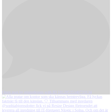
4
Open post by resizedesign with ID 18128535340733134