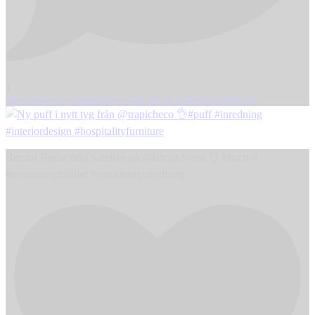
4
Open post by resizedesign with ID 18114043552658276
Barstol Rodar från Satelliet på @bacan.byeat 👌 #barstol
#restaurangmöbler #restauranginredning