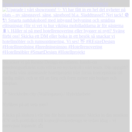
Open post by resizedesign with ID 18124606693578920
Nu söker vi på Resize Design en erfaren, hands-on
inredningsarkitekt som vill ta en nyckelroll i vårt team. Din uppgift?
Att leda våra spännande hotellprojekt från första konceptskiss till
färdig miljö, och se till att färg och form möter rätt budget och
tidsplan.
📍 Stockholm city (Wallingatan) / Hybridarbete
Nyfiken på att veta mer?
Klicka på länken i vår bio för hela annonsen! Skicka in din ansökan
(CV och portfolio) till louise@resizedesign.se redan idag – vi
intervjuar löpande. 📩