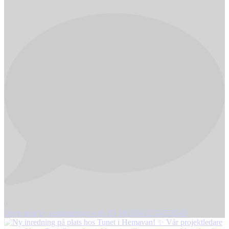
0
Open post by resizedesign with ID 18139413724558545