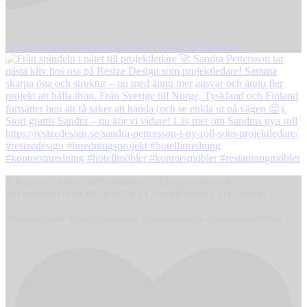
1
Open post by resizedesign with ID 18157250140458611
Just nu ser vi över vårt sortiment – många spännande
inredningsnyheter för hotell är på väg till hösten. Stay tuned!
#hotellmöbler #hotellinredning #hotelinteriors #hotellrenovering