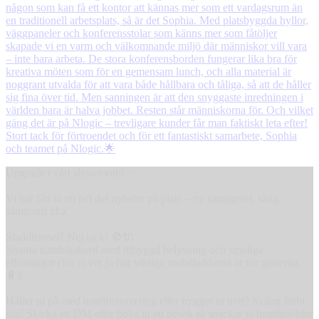
Upgrade i vårt showroom! ✨
Vi har fått in en hel del nyheter på plats – ny sänggavel, säng,
sängbord bl.a.
Sladdtrassel? Nej tack! 🚫🔌
Smarta nattduksbord med inbyggd belysning och smidiga
ellösningar (för vi vet ju hur viktiga mobilladdarna är för gästerna
🔋).
Håller ni på med hotellrenovering eller bygger ni nytt? Sväng förbi
oss! Skicka ett DM eller boka in ett besök så snackar vi hotellmöbler