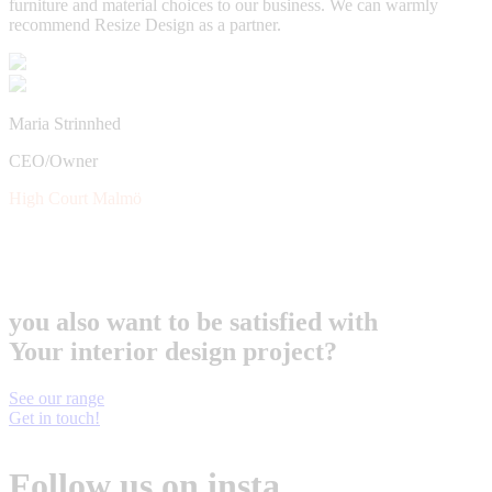
furniture and material choices to our business. We can warmly
recommend Resize Design as a partner.
N
P
L
Maria Strinnhed
CEO/Owner
High Court Malmö
you also want to be satisfied with
Your interior design project?
See our range
Get in touch!
Follow us on insta