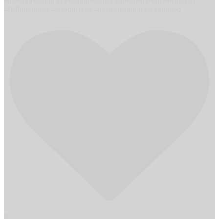
#hotellinredning #inredningsdesign #tunethemavan #hemavan
#fjällinredning #skräddarsytt #projektledning #hotellmiljö
8