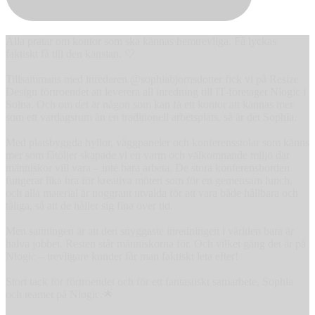
Alla pratar om kontor som ska kännas hemtrevliga. Få lyckas
faktiskt få till den känslan. 🤍
Tillsammans med inredaren @sophiabjornsdotter fick vi på Resize
Design förtroendet att leverera all inredning till IT-företaget Nlogic i
Solna. Och om det är någon som kan få ett kontor att kännas mer
som ett vardagsrum än en traditionell arbetsplats, så är det Sophia.
Med platsbyggda hyllor, väggpaneler och konferensstolar som känns
mer som fåtöljer skapade vi en varm och välkomnande miljö där
människor vill vara – inte bara arbeta. De stora konferensborden
fungerar lika bra för kreativa möten som för en gemensam lunch,
och alla material är noggrant utvalda för att vara både hållbara och
tåliga, så att de håller sig fina över tid.
Men sanningen är att den snyggaste inredningen i världen bara är
halva jobbet. Resten står människorna för. Och vilket gäng det är på
Nlogic – trevligare kunder får man faktiskt leta efter!
Stort tack för förtroendet och för ett fantastiskt samarbete, Sophia
och teamet på Nlogic.🌟