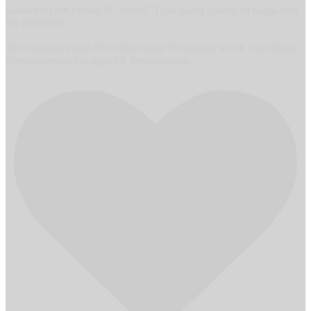
Känner du rätt person för jobbet? Tipsa gärna genom att tagga dem
här nedanför! ✨
#inredningsarkitekt #hotellinredning #hospitality #jobb #stockholm
#interiordesign #designjobb #resizedesign