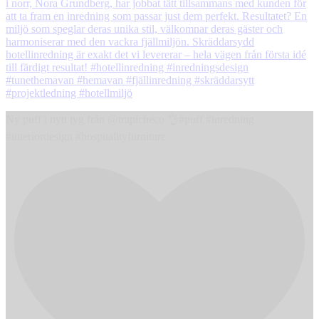
Ny puff i nytt tyg från @trapicheco 👌#puff #inredning
#interiordesign #hospitalityfurniture