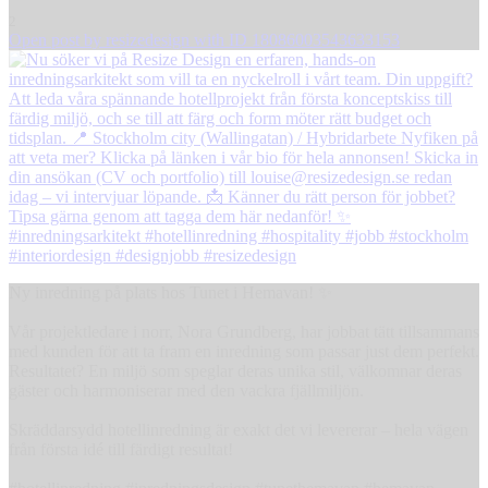
2
Open post by resizedesign with ID 18086003543633153
Ny inredning på plats hos Tunet i Hemavan! ✨
Vår projektledare i norr, Nora Grundberg, har jobbat tätt tillsammans
med kunden för att ta fram en inredning som passar just dem perfekt.
Resultatet? En miljö som speglar deras unika stil, välkomnar deras
gäster och harmoniserar med den vackra fjällmiljön.
Skräddarsydd hotellinredning är exakt det vi levererar – hela vägen
från första idé till färdigt resultat!