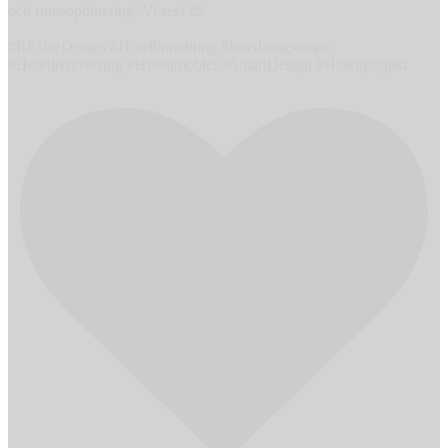
och rumsoptimering. Vi ses! 👋
#REsizeDesign #Hotellinredning #Inredningsinspo
#Hotellrenovering #Hotellmöbler #SmartDesign #Hotellprojekt