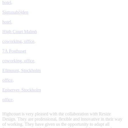
hotel
,
Sigtunahöjden
hotel
,
High Court Malmö
coworking
,
office
,
7A Posthuset
coworking
,
office
,
Ellmount, Stockholm
office
,
Episerver, Stockholm
office
,
Highcourt is very pleased with the collaboration with Resize
U
Design. They are professional, flexible and innovative in their way
of working. They have given us the opportunity to adapt all