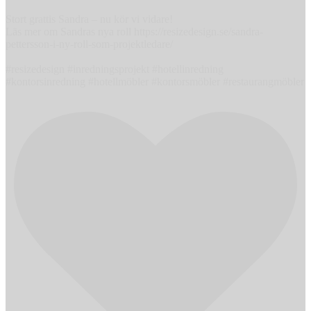
Stort grattis Sandra – nu kör vi vidare!
Läs mer om Sandras nya roll https://resizedesign.se/sandra-
pettersson-i-ny-roll-som-projektledare/
#resizedesign #inredningsprojekt #hotellinredning
#kontorsinredning #hotellmöbler #kontorsmöbler #restaurangmöbler