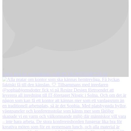
4
Open post by resizedesign with ID 18128535340733134