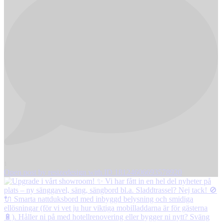
1
Open post by resizedesign with ID 18124606693578920