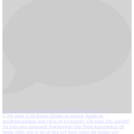
2
Open post by resizedesign with ID 18086003543633153