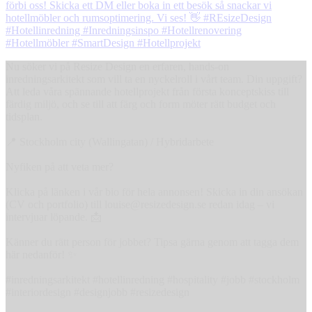
Nu söker vi på Resize Design en erfaren, hands-on
inredningsarkitekt som vill ta en nyckelroll i vårt team. Din uppgift?
Att leda våra spännande hotellprojekt från första konceptskiss till
färdig miljö, och se till att färg och form möter rätt budget och
tidsplan.
📍 Stockholm city (Wallingatan) / Hybridarbete
Nyfiken på att veta mer?
Klicka på länken i vår bio för hela annonsen! Skicka in din ansökan
(CV och portfolio) till louise@resizedesign.se redan idag – vi
intervjuar löpande. 📩
Känner du rätt person för jobbet? Tipsa gärna genom att tagga dem
här nedanför! ✨
#inredningsarkitekt #hotellinredning #hospitality #jobb #stockholm
#interiordesign #designjobb #resizedesign