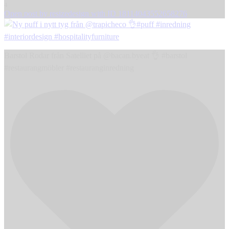
4
Open post by resizedesign with ID 18114043552658276
Barstol Rodar från Satelliet på @bacan.byeat 👌 #barstol
#restaurangmöbler #restauranginredning