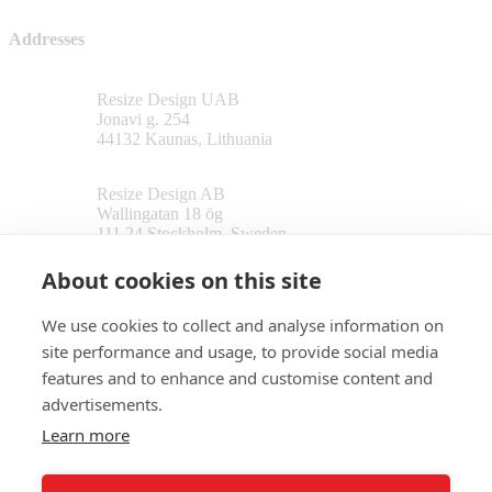
Addresses
Resize Design UAB
Jonavi g. 254
44132 Kaunas, Lithuania
Resize Design AB
Wallingatan 18 ög
111 24 Stockholm, Sweden
About cookies on this site
Follow us
We use cookies to collect and analyse information on
site performance and usage, to provide social media
features and to enhance and customise content and
advertisements.
Contact us
Learn more
info@resizedesign.se