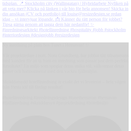
Ny inredning på plats hos Tunet i Hemavan! ✨
Vår projektledare i norr, Nora Grundberg, har jobbat tätt tillsammans
med kunden för att ta fram en inredning som passar just dem perfekt.
Resultatet? En miljö som speglar deras unika stil, välkomnar deras
gäster och harmoniserar med den vackra fjällmiljön.
Skräddarsydd hotellinredning är exakt det vi levererar – hela vägen
från första idé till färdigt resultat!
#hotellinredning #inredningsdesign #tunethemavan #hemavan
#fjällinredning #skräddarsytt #projektledning #hotellmiljö