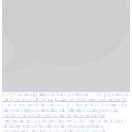
0
Open post by resizedesign with ID 18139413724558545