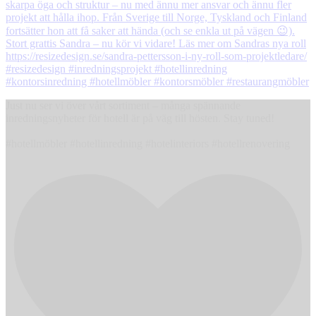
Just nu ser vi över vårt sortiment – många spännande
inredningsnyheter för hotell är på väg till hösten. Stay tuned!
#hotellmöbler #hotellinredning #hotelinteriors #hotellrenovering