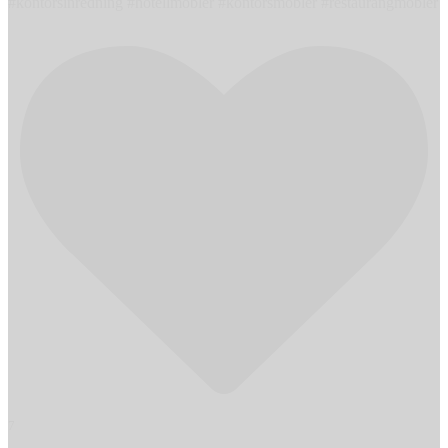
#kontorsinredning #hotellmöbler #kontorsmöbler #restaurangmöbler
7