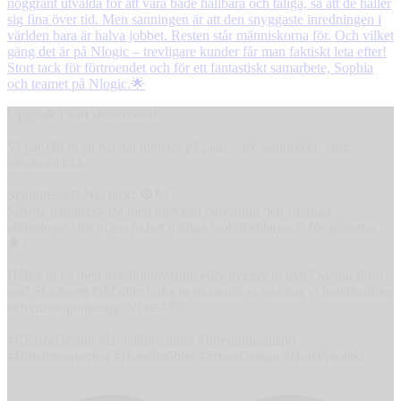
Upgrade i vårt showroom! ✨
Vi har fått in en hel del nyheter på plats – ny sänggavel, säng,
sängbord bl.a.
Sladdtrassel? Nej tack! 🚫🔌
Smarta nattduksbord med inbyggd belysning och smidiga
ellösningar (för vi vet ju hur viktiga mobilladdarna är för gästerna
🔋).
Håller ni på med hotellrenovering eller bygger ni nytt? Sväng förbi
oss! Skicka ett DM eller boka in ett besök så snackar vi hotellmöbler
och rumsoptimering. Vi ses! 👋
#REsizeDesign #Hotellinredning #Inredningsinspo
#Hotellrenovering #Hotellmöbler #SmartDesign #Hotellprojekt