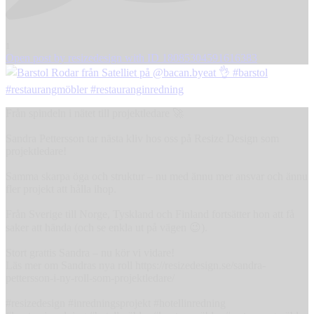
1
Open post by resizedesign with ID 18085304591616383
Från spindeln i nätet till projektledare 🚀
Sandra Pettersson tar nästa kliv hos oss på Resize Design som
projektledare!
Samma skarpa öga och struktur – nu med ännu mer ansvar och ännu
fler projekt att hålla ihop.
Från Sverige till Norge, Tyskland och Finland fortsätter hon att få
saker att hända (och se enkla ut på vägen 😉).
Stort grattis Sandra – nu kör vi vidare!
Läs mer om Sandras nya roll https://resizedesign.se/sandra-
pettersson-i-ny-roll-som-projektledare/
#resizedesign #inredningsprojekt #hotellinredning