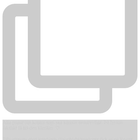
Alla pratar om kontor som ska kännas hemtrevliga. Få lyckas
faktiskt få till den känslan. 🤍
Tillsammans med inredaren @sophiabjornsdotter fick vi på Resize