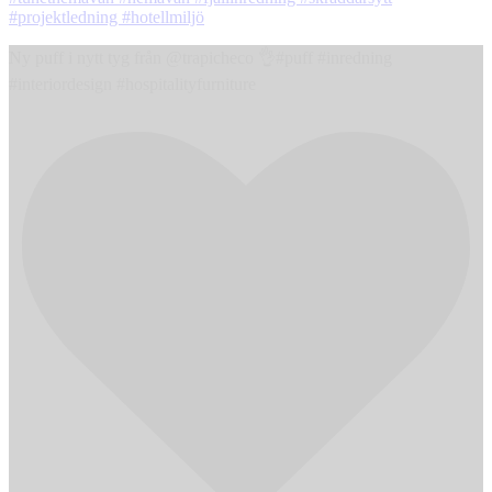
Ny puff i nytt tyg från @trapicheco 👌#puff #inredning
#interiordesign #hospitalityfurniture