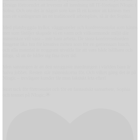
Design förtroendet att leverera all inredning till IT-företaget Nlogic i
Solna. Och om det är någon som kan få ett kontor att kännas mer
som ett vardagsrum än en traditionell arbetsplats, så är det Sophia.
Med platsbyggda hyllor, väggpaneler och konferensstolar som känns
mer som fåtöljer skapade vi en varm och välkomnande miljö där
människor vill vara – inte bara arbeta. De stora konferensborden
fungerar lika bra för kreativa möten som för en gemensam lunch,
och alla material är noggrant utvalda för att vara både hållbara och
tåliga, så att de håller sig fina över tid.
Men sanningen är att den snyggaste inredningen i världen bara är
halva jobbet. Resten står människorna för. Och vilket gäng det är på
Nlogic – trevligare kunder får man faktiskt leta efter!
Stort tack för förtroendet och för ett fantastiskt samarbete, Sophia
och teamet på Nlogic.🌟