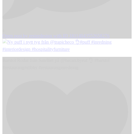
4
Open post by resizedesign with ID 18114043552658276
Barstol Rodar från Satelliet på @bacan.byeat 👌 #barstol
#restaurangmöbler #restauranginredning