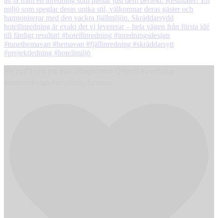
Ny puff i nytt tyg från @trapicheco 👌#puff #inredning
#interiordesign #hospitalityfurniture