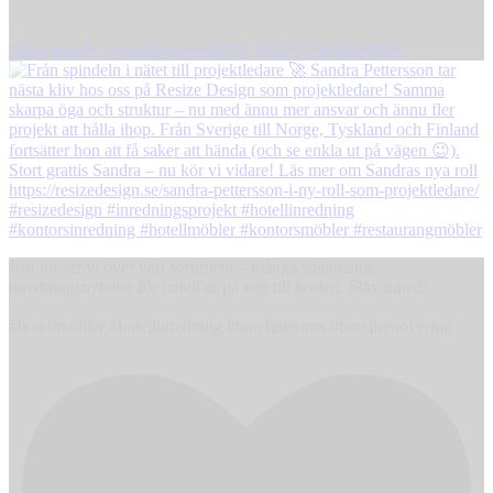
1
Open post by resizedesign with ID 18157250140458611
Just nu ser vi över vårt sortiment – många spännande
inredningsnyheter för hotell är på väg till hösten. Stay tuned!
#hotellmöbler #hotellinredning #hotelinteriors #hotellrenovering