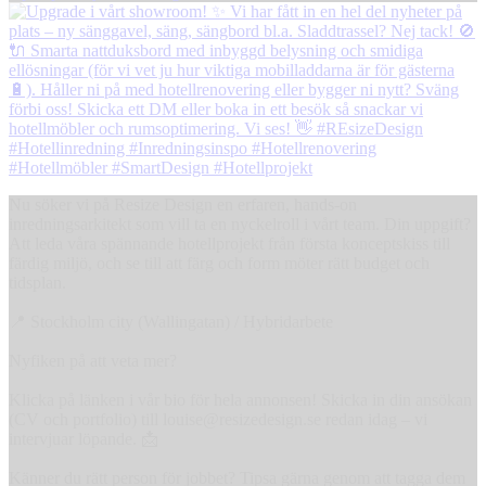
Nu söker vi på Resize Design en erfaren, hands-on
inredningsarkitekt som vill ta en nyckelroll i vårt team. Din uppgift?
Att leda våra spännande hotellprojekt från första konceptskiss till
färdig miljö, och se till att färg och form möter rätt budget och
tidsplan.
📍 Stockholm city (Wallingatan) / Hybridarbete
Nyfiken på att veta mer?
Klicka på länken i vår bio för hela annonsen! Skicka in din ansökan
(CV och portfolio) till louise@resizedesign.se redan idag – vi
intervjuar löpande. 📩
Känner du rätt person för jobbet? Tipsa gärna genom att tagga dem