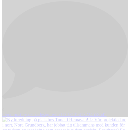
0
Open post by resizedesign with ID 18139413724558545