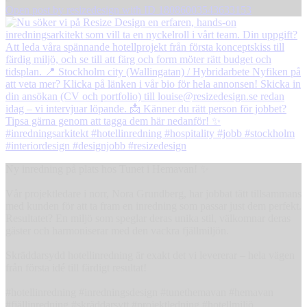
Open post by resizedesign with ID 18086003543633153
Ny inredning på plats hos Tunet i Hemavan! ✨
Vår projektledare i norr, Nora Grundberg, har jobbat tätt tillsammans
med kunden för att ta fram en inredning som passar just dem perfekt.
Resultatet? En miljö som speglar deras unika stil, välkomnar deras
gäster och harmoniserar med den vackra fjällmiljön.
Skräddarsydd hotellinredning är exakt det vi levererar – hela vägen
från första idé till färdigt resultat!
#hotellinredning #inredningsdesign #tunethemavan #hemavan
#fjällinredning #skräddarsytt #projektledning #hotellmiljö