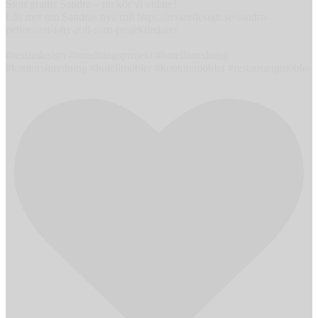
Stort grattis Sandra – nu kör vi vidare!
Läs mer om Sandras nya roll https://resizedesign.se/sandra-
pettersson-i-ny-roll-som-projektledare/
#resizedesign #inredningsprojekt #hotellinredning
#kontorsinredning #hotellmöbler #kontorsmöbler #restaurangmöbler