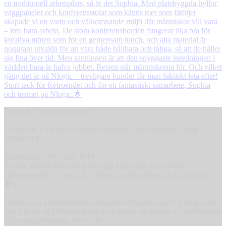
Upgrade i vårt showroom! ✨
Vi har fått in en hel del nyheter på plats – ny sänggavel, säng,
sängbord bl.a.
Sladdtrassel? Nej tack! 🚫🔌
Smarta nattduksbord med inbyggd belysning och smidiga
ellösningar (för vi vet ju hur viktiga mobilladdarna är för gästerna
🔋).
Håller ni på med hotellrenovering eller bygger ni nytt? Sväng förbi
oss! Skicka ett DM eller boka in ett besök så snackar vi hotellmöbler
och rumsoptimering. Vi ses! 👋