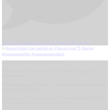
1
Open post by resizedesign with ID 18085304591616383
Från spindeln i nätet till projektledare 🚀
Sandra Pettersson tar nästa kliv hos oss på Resize Design som
projektledare!
Samma skarpa öga och struktur – nu med ännu mer ansvar och ännu
fler projekt att hålla ihop.
Från Sverige till Norge, Tyskland och Finland fortsätter hon att få
saker att hända (och se enkla ut på vägen 😉).