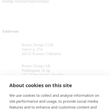
smidiga finansieringslösningar.
Addresses
Resize Design UAB
Jonavi g. 254
44132 Kaunas, Lithuania
Resize Design AB
Wallingatan 18 ög
111 24 Stockholm, Sweden
About cookies on this site
Follow us
We use cookies to collect and analyse information on
site performance and usage, to provide social media
features and to enhance and customise content and