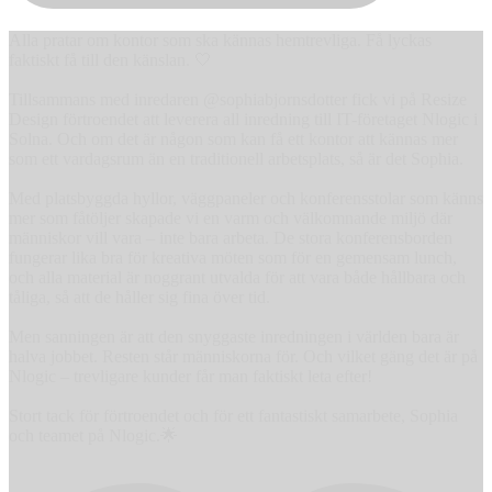
Alla pratar om kontor som ska kännas hemtrevliga. Få lyckas
faktiskt få till den känslan. 🤍
Tillsammans med inredaren @sophiabjornsdotter fick vi på Resize
Design förtroendet att leverera all inredning till IT-företaget Nlogic i
Solna. Och om det är någon som kan få ett kontor att kännas mer
som ett vardagsrum än en traditionell arbetsplats, så är det Sophia.
Med platsbyggda hyllor, väggpaneler och konferensstolar som känns
mer som fåtöljer skapade vi en varm och välkomnande miljö där
människor vill vara – inte bara arbeta. De stora konferensborden
fungerar lika bra för kreativa möten som för en gemensam lunch,
och alla material är noggrant utvalda för att vara både hållbara och
tåliga, så att de håller sig fina över tid.
Men sanningen är att den snyggaste inredningen i världen bara är
halva jobbet. Resten står människorna för. Och vilket gäng det är på
Nlogic – trevligare kunder får man faktiskt leta efter!
Stort tack för förtroendet och för ett fantastiskt samarbete, Sophia
och teamet på Nlogic.🌟