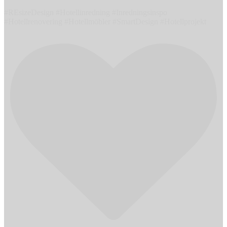
#REsizeDesign #Hotellinredning #Inredningsinspo
#Hotellrenovering #Hotellmöbler #SmartDesign #Hotellprojekt