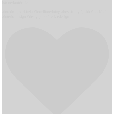
här nedanför! ✨
#inredningsarkitekt #hotellinredning #hospitality #jobb #stockholm
#interiordesign #designjobb #resizedesign