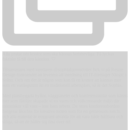
Alla pratar om kontor som ska kännas hemtrevliga. Få lyckas
faktiskt få till den känslan. 🤍
Tillsammans med inredaren @sophiabjornsdotter fick vi på Resize
Design förtroendet att leverera all inredning till IT-företaget Nlogic i
Solna. Och om det är någon som kan få ett kontor att kännas mer
som ett vardagsrum än en traditionell arbetsplats, så är det Sophia.
Med platsbyggda hyllor, väggpaneler och konferensstolar som känns
mer som fåtöljer skapade vi en varm och välkomnande miljö där
människor vill vara – inte bara arbeta. De stora konferensborden
fungerar lika bra för kreativa möten som för en gemensam lunch,
och alla material är noggrant utvalda för att vara både hållbara och
tåliga, så att de håller sig fina över tid.