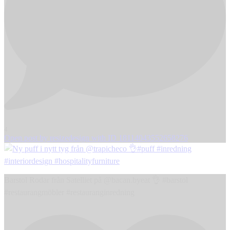
4
Open post by resizedesign with ID 18114043552658276
Barstol Rodar från Satelliet på @bacan.byeat 👌 #barstol
#restaurangmöbler #restauranginredning