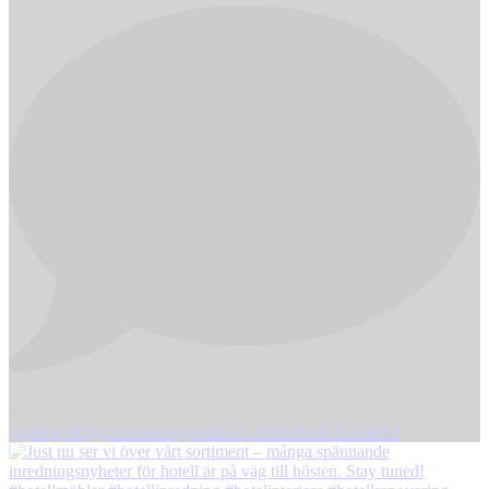
0
Open post by resizedesign with ID 18093652070334392