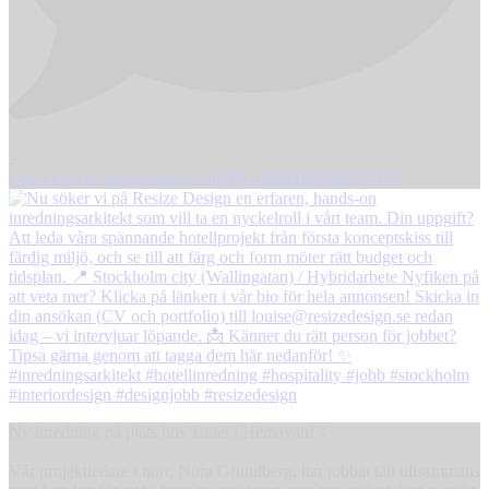
2
Open post by resizedesign with ID 18086003543633153
Ny inredning på plats hos Tunet i Hemavan! ✨
Vår projektledare i norr, Nora Grundberg, har jobbat tätt tillsammans