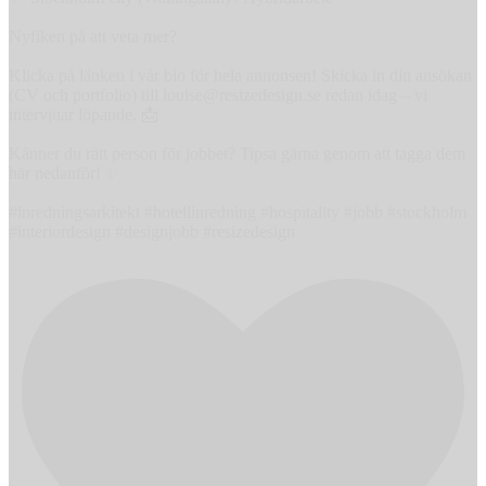
Nyfiken på att veta mer?
Klicka på länken i vår bio för hela annonsen! Skicka in din ansökan
(CV och portfolio) till louise@resizedesign.se redan idag – vi
intervjuar löpande. 📩
Känner du rätt person för jobbet? Tipsa gärna genom att tagga dem
här nedanför! ✨
#inredningsarkitekt #hotellinredning #hospitality #jobb #stockholm
#interiordesign #designjobb #resizedesign