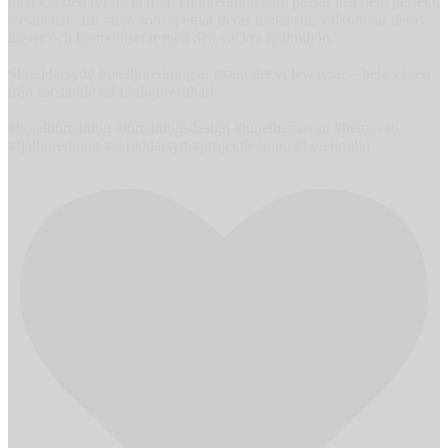
med kunden för att ta fram en inredning som passar just dem perfekt.
Resultatet? En miljö som speglar deras unika stil, välkomnar deras
gäster och harmoniserar med den vackra fjällmiljön.
Skräddarsydd hotellinredning är exakt det vi levererar – hela vägen
från första idé till färdigt resultat!
#hotellinredning #inredningsdesign #tunethemavan #hemavan
#fjällinredning #skräddarsytt #projektledning #hotellmiljö