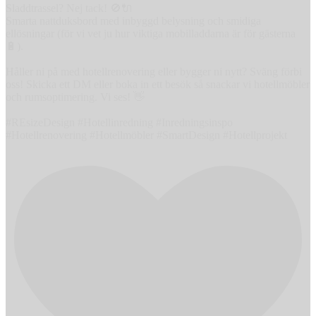
Sladdtrassel? Nej tack! 🚫🔌
Smarta nattduksbord med inbyggd belysning och smidiga
ellösningar (för vi vet ju hur viktiga mobilladdarna är för gästerna
🔋).
Håller ni på med hotellrenovering eller bygger ni nytt? Sväng förbi
oss! Skicka ett DM eller boka in ett besök så snackar vi hotellmöbler
och rumsoptimering. Vi ses! 👋
#REsizeDesign #Hotellinredning #Inredningsinspo
#Hotellrenovering #Hotellmöbler #SmartDesign #Hotellprojekt