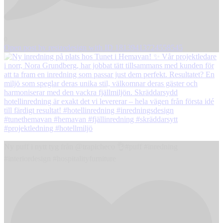
0
Open post by resizedesign with ID 18139413724558545
Ny puff i nytt tyg från @trapicheco 👌#puff #inredning
#interiordesign #hospitalityfurniture