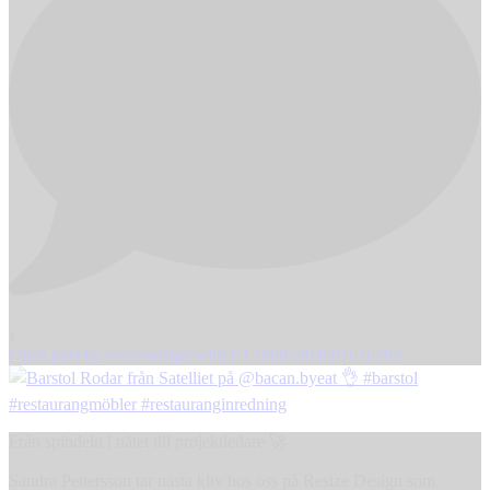
1
Open post by resizedesign with ID 18085304591616383
Från spindeln i nätet till projektledare 🚀
Sandra Pettersson tar nästa kliv hos oss på Resize Design som