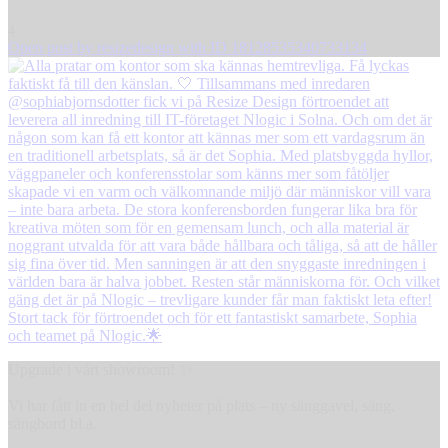
4
Open post by resizedesign with ID 18128535340733134
Upgrade i vårt showroom! ✨
Vi har fått in en hel del nyheter på plats – ny sänggavel, säng,
sängbord bl.a.