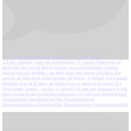
1
Open post by resizedesign with ID 18157250140458611
Just nu ser vi över vårt sortiment – många spännande
inredningsnyheter för hotell är på väg till hösten. Stay tuned!
#hotellmöbler #hotellinredning #hotelinteriors #hotellrenovering