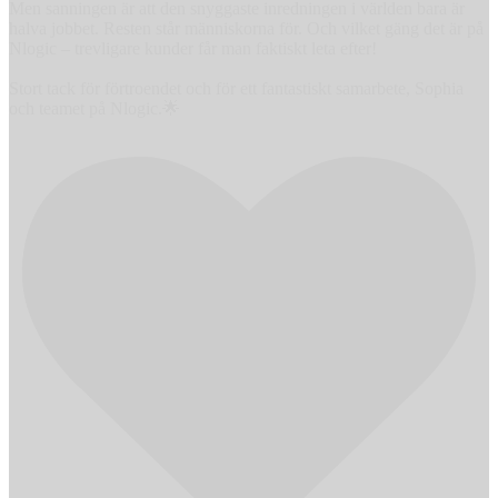
Men sanningen är att den snyggaste inredningen i världen bara är
halva jobbet. Resten står människorna för. Och vilket gäng det är på
Nlogic – trevligare kunder får man faktiskt leta efter!
Stort tack för förtroendet och för ett fantastiskt samarbete, Sophia
och teamet på Nlogic.🌟