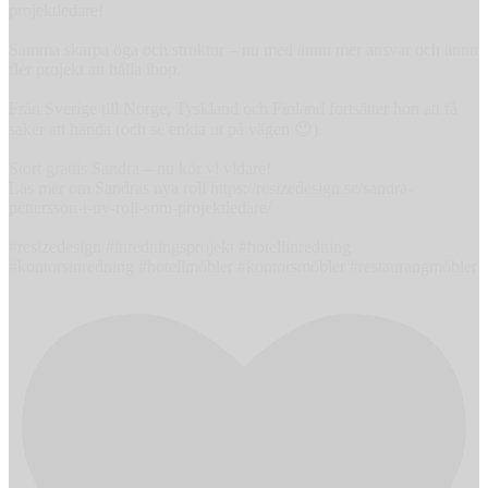
projektledare!
Samma skarpa öga och struktur – nu med ännu mer ansvar och ännu
fler projekt att hålla ihop.
Från Sverige till Norge, Tyskland och Finland fortsätter hon att få
saker att hända (och se enkla ut på vägen 😉).
Stort grattis Sandra – nu kör vi vidare!
Läs mer om Sandras nya roll https://resizedesign.se/sandra-
pettersson-i-ny-roll-som-projektledare/
#resizedesign #inredningsprojekt #hotellinredning
#kontorsinredning #hotellmöbler #kontorsmöbler #restaurangmöbler