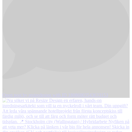
2
Open post by resizedesign with ID 18086003543633153