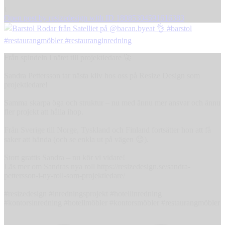
1
Open post by resizedesign with ID 18085304591616383
Från spindeln i nätet till projektledare 🚀
Sandra Pettersson tar nästa kliv hos oss på Resize Design som
projektledare!
Samma skarpa öga och struktur – nu med ännu mer ansvar och ännu
fler projekt att hålla ihop.
Från Sverige till Norge, Tyskland och Finland fortsätter hon att få
saker att hända (och se enkla ut på vägen 😉).
Stort grattis Sandra – nu kör vi vidare!
Läs mer om Sandras nya roll https://resizedesign.se/sandra-
pettersson-i-ny-roll-som-projektledare/
#resizedesign #inredningsprojekt #hotellinredning
#kontorsinredning #hotellmöbler #kontorsmöbler #restaurangmöbler