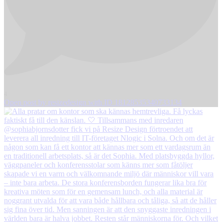
4
Open post by resizedesign with ID 18128535340733134