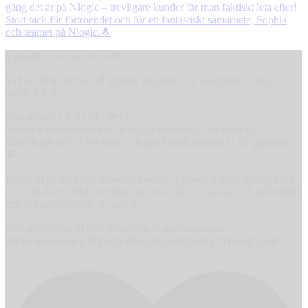
Upgrade i vårt showroom! ✨
Vi har fått in en hel del nyheter på plats – ny sänggavel, säng,
sängbord bl.a.
Sladdtrassel? Nej tack! 🚫🔌
Smarta nattduksbord med inbyggd belysning och smidiga
ellösningar (för vi vet ju hur viktiga mobilladdarna är för gästerna
🔋).
Håller ni på med hotellrenovering eller bygger ni nytt? Sväng förbi
oss! Skicka ett DM eller boka in ett besök så snackar vi hotellmöbler
och rumsoptimering. Vi ses! 👋
#REsizeDesign #Hotellinredning #Inredningsinspo
#Hotellrenovering #Hotellmöbler #SmartDesign #Hotellprojekt