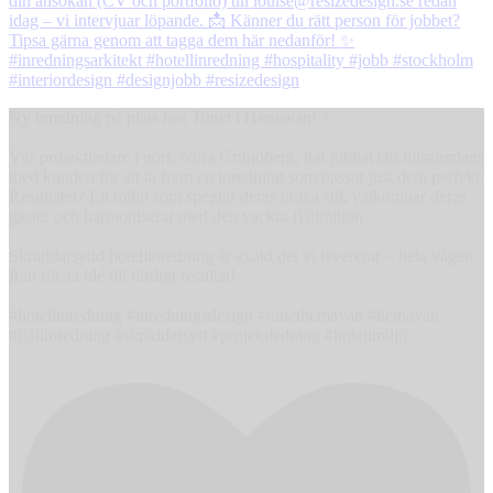
Ny inredning på plats hos Tunet i Hemavan! ✨
Vår projektledare i norr, Nora Grundberg, har jobbat tätt tillsammans
med kunden för att ta fram en inredning som passar just dem perfekt.
Resultatet? En miljö som speglar deras unika stil, välkomnar deras
gäster och harmoniserar med den vackra fjällmiljön.
Skräddarsydd hotellinredning är exakt det vi levererar – hela vägen
från första idé till färdigt resultat!
#hotellinredning #inredningsdesign #tunethemavan #hemavan
#fjällinredning #skräddarsytt #projektledning #hotellmiljö