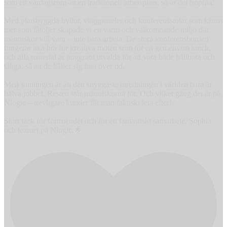
som ett vardagsrum än en traditionell arbetsplats, så är det Sophia.
Med platsbyggda hyllor, väggpaneler och konferensstolar som känns
mer som fåtöljer skapade vi en varm och välkomnande miljö där
människor vill vara – inte bara arbeta. De stora konferensborden
fungerar lika bra för kreativa möten som för en gemensam lunch,
och alla material är noggrant utvalda för att vara både hållbara och
tåliga, så att de håller sig fina över tid.
Men sanningen är att den snyggaste inredningen i världen bara är
halva jobbet. Resten står människorna för. Och vilket gäng det är på
Nlogic – trevligare kunder får man faktiskt leta efter!
Stort tack för förtroendet och för ett fantastiskt samarbete, Sophia
och teamet på Nlogic.🌟