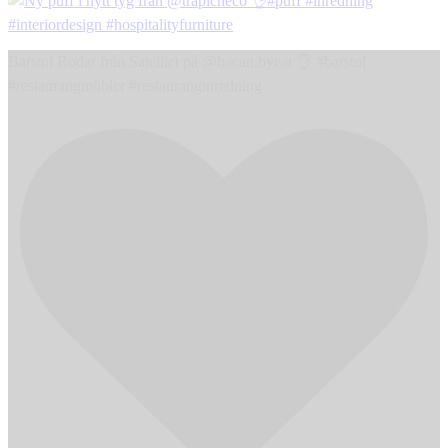
Barstol Rodar från Satelliet på @bacan.byeat 👌 #barstol
#restaurangmöbler #restauranginredning