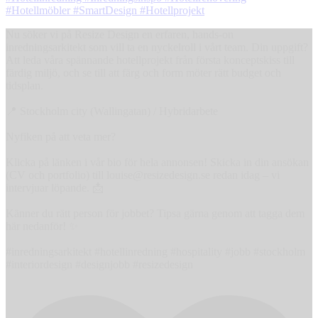
Nu söker vi på Resize Design en erfaren, hands-on
inredningsarkitekt som vill ta en nyckelroll i vårt team. Din uppgift?
Att leda våra spännande hotellprojekt från första konceptskiss till
färdig miljö, och se till att färg och form möter rätt budget och
tidsplan.
📍 Stockholm city (Wallingatan) / Hybridarbete
Nyfiken på att veta mer?
Klicka på länken i vår bio för hela annonsen! Skicka in din ansökan
(CV och portfolio) till louise@resizedesign.se redan idag – vi
intervjuar löpande. 📩
Känner du rätt person för jobbet? Tipsa gärna genom att tagga dem
här nedanför! ✨
#inredningsarkitekt #hotellinredning #hospitality #jobb #stockholm
#interiordesign #designjobb #resizedesign