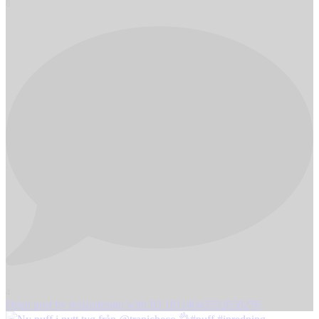
8
4
Open post by resizedesign with ID 18114043552658276