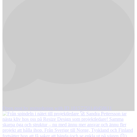
1
Open post by resizedesign with ID 18157250140458611