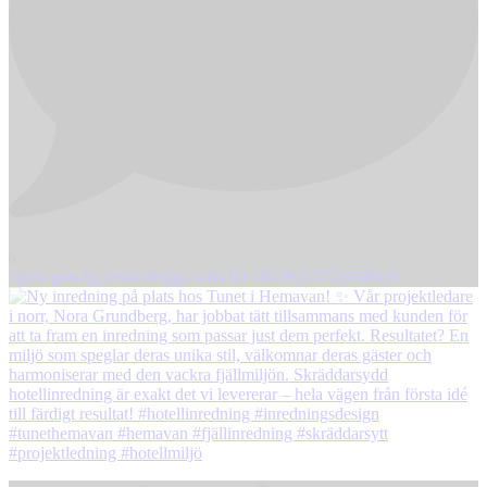
0
Open post by resizedesign with ID 18139413724558545