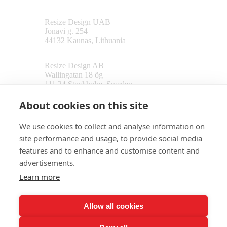
Resize Design UAB
Jonavi g. 254
44132 Kaunas, Lithuania
Resize Design AB
Wallingatan 18 ög
111 24 Stockholm, Sweden
About cookies on this site
Follow us
We use cookies to collect and analyse information on
site performance and usage, to provide social media
features and to enhance and customise content and
advertisements.
Contact us
Learn more
info@resizedesign.se
Allow all cookies
08-409 111 01