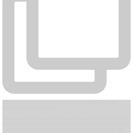
Alla pratar om kontor som ska kännas hemtrevliga. Få lyckas
faktiskt få till den känslan. 🤍
Tillsammans med inredaren @sophiabjornsdotter fick vi på Resize
Design förtroendet att leverera all inredning till IT-företaget Nlogic i
Solna. Och om det är någon som kan få ett kontor att kännas mer