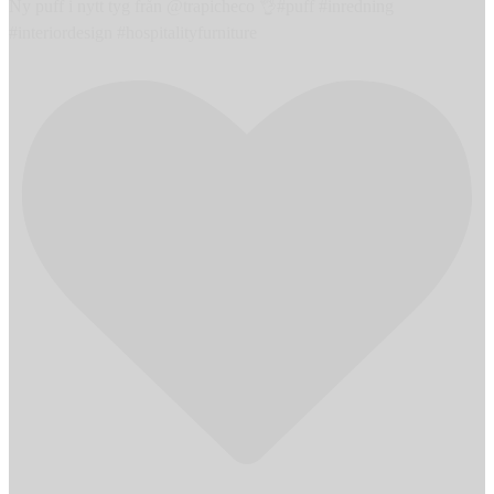
Ny puff i nytt tyg från @trapicheco 👌#puff #inredning
#interiordesign #hospitalityfurniture