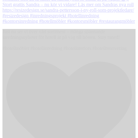
Just nu ser vi över vårt sortiment – många spännande
inredningsnyheter för hotell är på väg till hösten. Stay tuned!
#hotellmöbler #hotellinredning #hotelinteriors #hotellrenovering