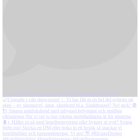
1
Open post by resizedesign with ID 18124606693578920